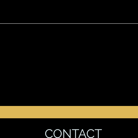
u long de votre projet et de vous proposer un service de proximité
"
de rénovation ? Vous avez un projet de construction et ne savez pas 
s simplement à la recherche d'informations pour donner vie à votre
Alors contactez-nous !
Contactez-nous
CONTACT